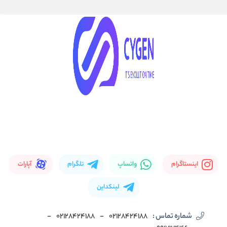
اینستاگرام
واتساپ
تلگرام
آپارات
لینکداین
شماره تماس :
02128424188
-
02128424188
-