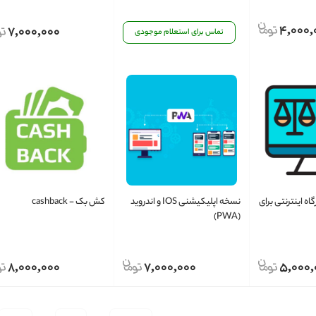
4,000,
7,000,000
تماس برای استعلام موجودی
ه اینترنتی برای
نسخه اپلیکیشنی IOS و اندروید
کش بک - cashback
(PWA)
8,000,000
7,000,000
5,000,