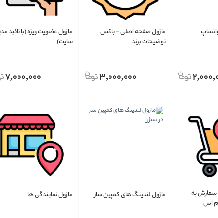
واتساپ
ماژول صفحه اصلی - باکس
ماژول عضویت ویژه (با تائید مدی
توضیحات برند
سایت)
7,000,000
3,000,000
2,000,
 سفارش به
ماژول لندینگ های کمپین ساز
ماژول نمایندگی ها
ام اس