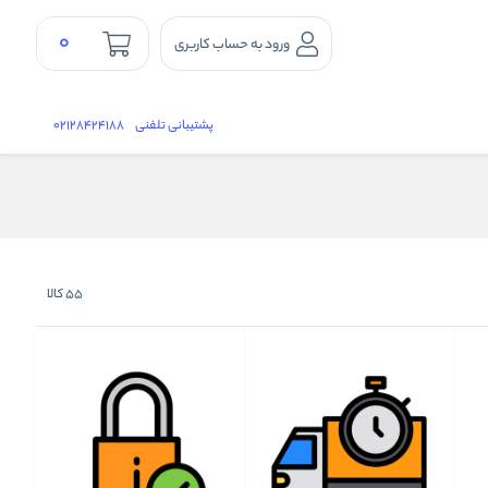
0
ورود به حساب کاربری
پشتیبانی تلفنی
02128424188
55
کالا