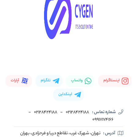
اینستاگرام
واتساپ
تلگرام
آپارات
لینکداین
شماره تماس :
02128424188
-
02128424188
-
09917174166
آدرس :
تهران، شهرک غرب، تقاطع دریا و فرحزادی، بهران