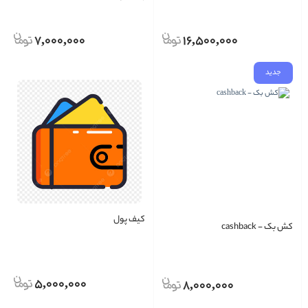
7,000,000
16,500,000
جدید
کیف پول
کش بک - cashback
5,000,000
8,000,000